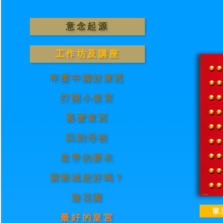
意念起源
工作坊及講座
年度中國好東西
打開小皇宮
甚麽東西
回到母校
皇帝的新衣
紫禁城您好嗎？
遊花園
最好的皇宮